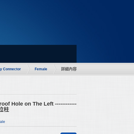
詳細內容
ry Connector
Female
of Hole on The Left ------------
定位柱
ale