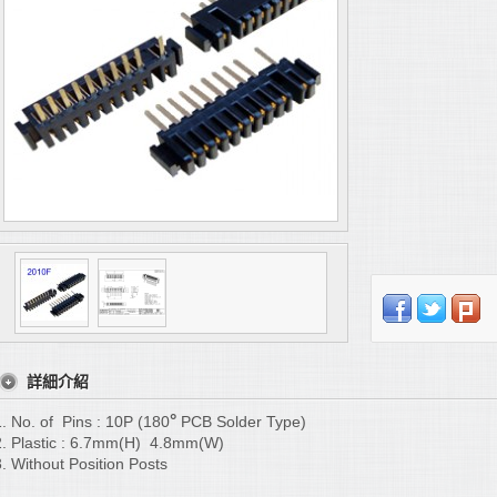
詳細介紹
°
1. No. of Pins : 10P (180
PCB Solder
Type)
2. Plastic : 6.7mm(H) 4.8
mm(W)
3. Without Position Posts